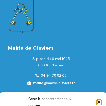
Mairie de Claviers
3, place du 8 mai 1945
83830 Claviers
04 94 76 62 07
mairie@mairie-claviers.fr
Horaires d’ouverture
Gérer le consentement aux
cookies