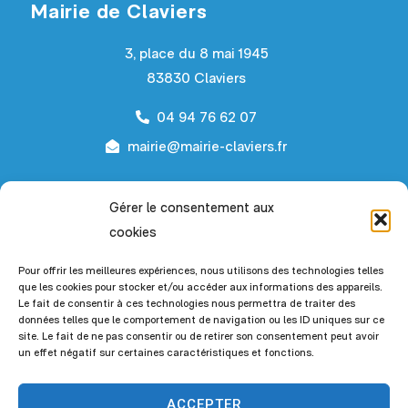
Mairie de Claviers
3, place du 8 mai 1945
83830 Claviers
04 94 76 62 07
mairie@mairie-claviers.fr
Horaires d’ouverture
Gérer le consentement aux
cookies
Du lundi au mardi :
de 9h00 à 12h00 et de 14h00 à
18h00
Pour offrir les meilleures expériences, nous utilisons des technologies telles
que les cookies pour stocker et/ou accéder aux informations des appareils.
Le fait de consentir à ces technologies nous permettra de traiter des
Du mercredi au vendredi :
de 9h00 à 12h00
données telles que le comportement de navigation ou les ID uniques sur ce
site. Le fait de ne pas consentir ou de retirer son consentement peut avoir
Le 1er et 3ème samedi du mois :
de 9h00 à
un effet négatif sur certaines caractéristiques et fonctions.
12h00
ACCEPTER