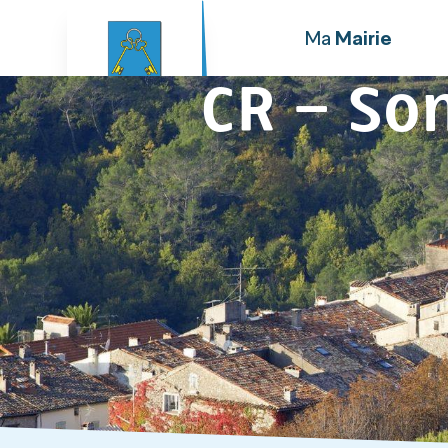
principal
Ma
Mairie
CR – So