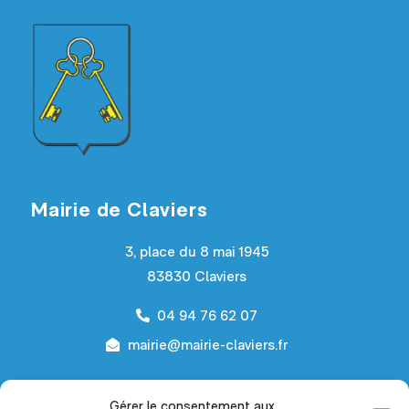
Mairie de Claviers
3, place du 8 mai 1945
83830 Claviers
04 94 76 62 07
mairie@mairie-claviers.fr
Horaires d’ouverture
Gérer le consentement aux