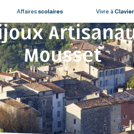
Affaires
scolaires
Vivre à
Clavie
joux Artisanau
Mousset