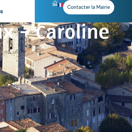
Contacter la Mairie
rs
x – Caroline