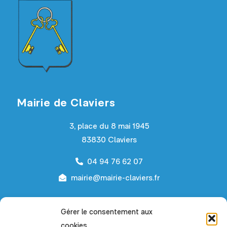
Mairie de Claviers
3, place du 8 mai 1945
83830 Claviers
04 94 76 62 07
mairie@mairie-claviers.fr
Horaires d’ouverture
Gérer le consentement aux
cookies