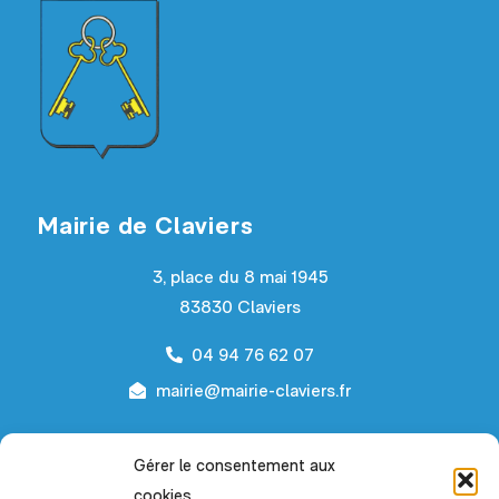
Mairie de Claviers
3, place du 8 mai 1945
83830 Claviers
04 94 76 62 07
mairie@mairie-claviers.fr
Horaires d’ouverture
Gérer le consentement aux
cookies