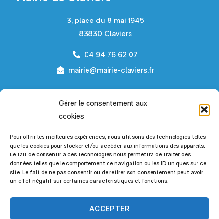
3, place du 8 mai 1945
83830 Claviers
04 94 76 62 07
mairie@mairie-claviers.fr
Horaires d’ouverture
Gérer le consentement aux
cookies
Du lundi au mardi :
de 9h00 à 12h00 et de 14h00 à
18h00
Pour offrir les meilleures expériences, nous utilisons des technologies telles
que les cookies pour stocker et/ou accéder aux informations des appareils.
Le fait de consentir à ces technologies nous permettra de traiter des
Du mercredi au vendredi :
de 9h00 à 12h00
données telles que le comportement de navigation ou les ID uniques sur ce
site. Le fait de ne pas consentir ou de retirer son consentement peut avoir
Le 1er et 3ème samedi du mois :
de 9h00 à
un effet négatif sur certaines caractéristiques et fonctions.
12h00
ACCEPTER